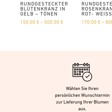
RUNDGESTECKTER
RUNDGEST
BLÜTENKRANZ IN
ROSENKRAN
GELB – TÖNEN
ROT- WEISS
Preisspanne:
150,00
€
–
500,00
€
170,00
€
–
80
150,00 €
bis
500,00 €
Wählen Sie Ihren
persönlichen Wunschtermin
zur Lieferung Ihrer Blumen
aus.