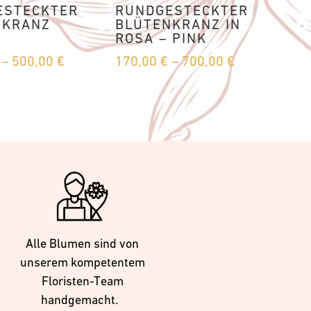
ESTECKTER
RUNDGESTECKTER
NKRANZ
BLÜTENKRANZ IN
ROSA – PINK
Preisspanne:
Preisspanne
–
500,00
€
170,00
€
–
700,00
€
150,00 €
170,00 €
bis
bis
500,00 €
700,00 €
Alle Blumen sind von
unserem kompetentem
Floristen-Team
handgemacht.