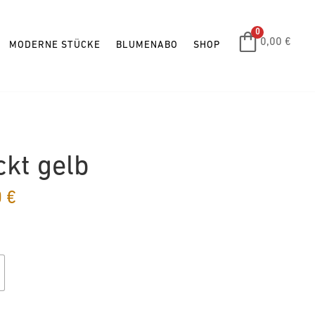
0
0,00
€
MODERNE STÜCKE
BLUMENABO
SHOP
ckt gelb
Preisspanne:
0
€
150,00 €
bis
350,00 €