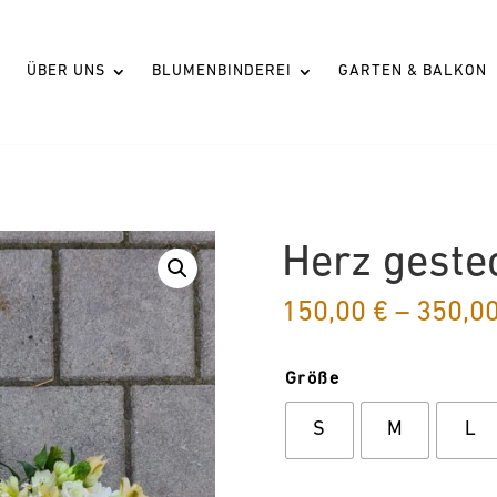
ÜBER UNS
BLUMENBINDEREI
GARTEN & BALKON
Herz geste
150,00
€
–
350,0
Größe
S
M
L