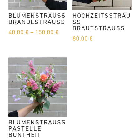
BLUMENSTRAUSS B
HOCHZEITSSTRAU
RANDLSTRAUSS
SS B
RAUTSTRAUSS
Preisspanne:
40,00
€
–
150,00
€
80,00
€
40,00 €
bis
150,00 €
BLUMENSTRAUSS
PASTELLE
BUNTHEIT