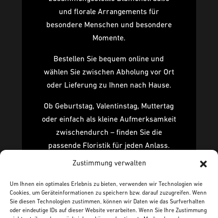
und florale Arrangements für
besondere Menschen und besondere
Momente.
Bestellen Sie bequem online und
wählen Sie zwischen Abholung vor Ort
oder Lieferung zu Ihnen nach Hause.
Ob Geburtstag, Valentinstag, Muttertag
oder einfach als kleine Aufmerksamkeit
zwischendurch – finden Sie die
passende Floristik für jeden Anlass.
Ergänzen Sie Ihre Bestellung auf
Zustimmung verwalten
Wunsch mit einer ausgewählten Vase
von Sheyn, Dutz oder Mobach.
Um Ihnen ein optimales Erlebnis zu bieten, verwenden wir Technologien wie
Cookies, um Geräteinformationen zu speichern bzw. darauf zuzugreifen. Wenn
Sie diesen Technologien zustimmen, können wir Daten wie das Surfverhalten
oder eindeutige IDs auf dieser Website verarbeiten. Wenn Sie Ihre Zustimmung
zum Shop